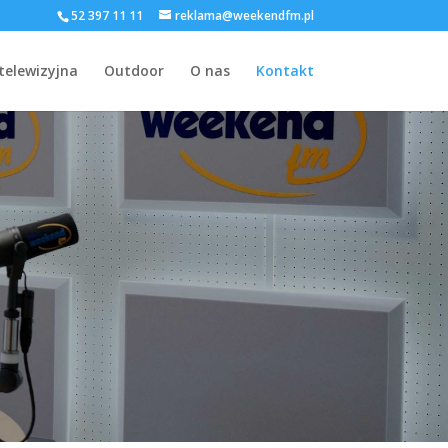
52 397 11 11
reklama@weekendfm.pl
telewizyjna
Outdoor
O nas
Kontakt