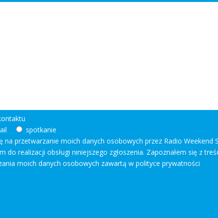
kontaktu
ail
spotkanie
na przetwarzanie moich danych osobowych przez Radio Weekend Sp. 
 do realizacji obsługi niniejszego zgłoszenia. Zapoznałem się z treśc
zania moich danych osobowych zawartą w polityce prywatności