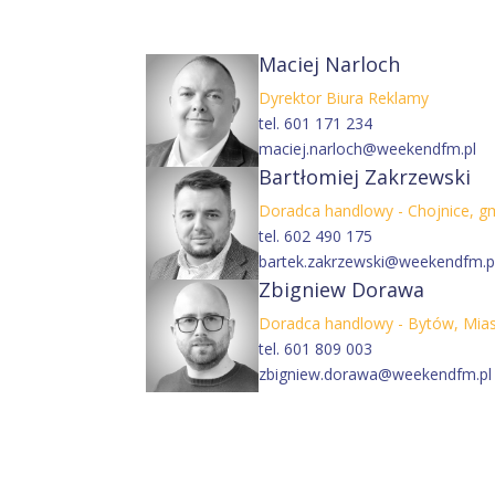
Maciej Narloch
Dyrektor Biura Reklamy
tel. 601 171 234
maciej.narloch@weekendfm.pl
Bartłomiej Zakrzewski
Doradca handlowy - Chojnice, g
tel. 602 490 175
bartek.zakrzewski@weekendfm.p
Zbigniew Dorawa
Doradca handlowy - Bytów, Miast
tel. 601 809 003
zbigniew.dorawa
@weekendfm.pl