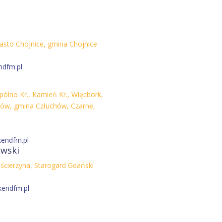
asto Chojnice, gmina Chojnice
ndfm.pl
ólno Kr., Kamień Kr., Więcbork,
hów, gmina Człuchów, Czarne,
endfm.pl
ewski
ścierzyna, Starogard Gdański
kendfm.pl