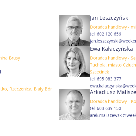
Jan Leszczyński
Doradca handlowy - mi
tel. 602 120 656
jan.leszczynski@weeke
Ewa Kałaczyńska
mina Brusy
Doradca handlowy - Sęp
Tuchola, miasto Człuc
l
Szcecinek
tel. 695 083 377
ewa.kalaczynska@week
ko, Rzeczenica, Biały Bór
Arkadiusz Malisz
Doradca handlowy - Ko
tel. 603 639 150
arek.maliszewski@wee